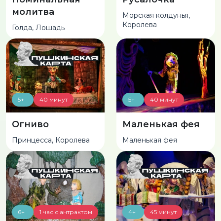
молитва
Морская колдунья,
Королева
Голда, Лошадь
5+
40 минут
5+
40 минут
Огниво
Маленькая фея
Принцесса, Королева
Маленькая фея
6+
1 час с антрактом
4+
45 минут