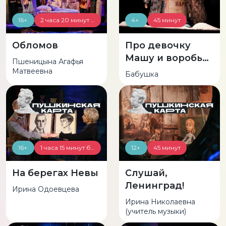
16+
2 часа 20 минут (с антрактом)
4+
45 минут
Обломов
Про девочку
Машу и воробья
Пшеницына Агафья
Пашку
Матвеевна
Бабушка
16+
1 часа 15 минут без антракта
12+
45 минут
На берегах Невы
Слушай,
Ленинград!
Ирина Одоевцева
Ирина Николаевна
(учитель музыки)