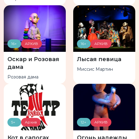
16+
АРХИВ
16+
АРХИВ
Оскар и Розовая
Лысая певица
дама
Миссис Мартин
Розовая дама
5+
Архив
12+
АРХИВ
Кот в сапогах
Огонь надежды