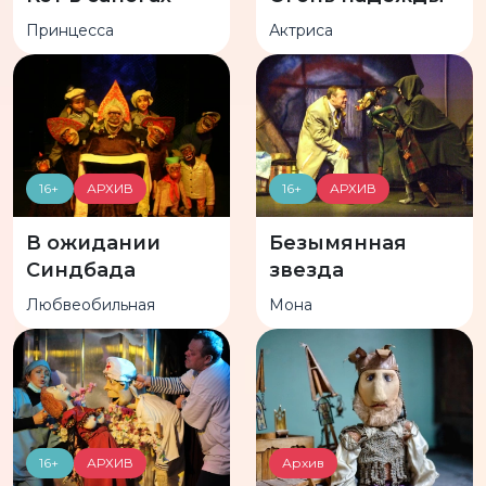
Принцесса
Актриса
16+
АРХИВ
16+
АРХИВ
В ожидании
Безымянная
Синдбада
звезда
Любвеобильная
Мона
16+
АРХИВ
Архив