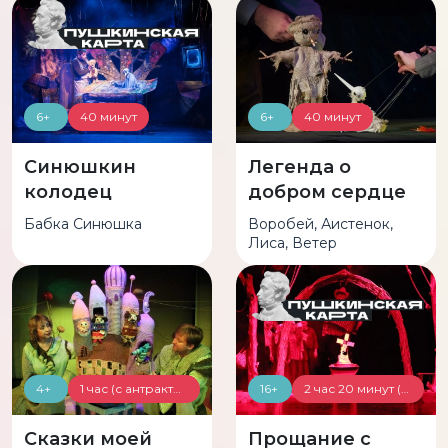
6+
40 минут
6+
40 минут
Синюшкин
Легенда о
колодец
добром сердце
Бабка Синюшка
Воробей, Аистенок,
Лиса, Ветер
4+
1 час (с антрактом)
16+
2 час 20 минут (с антрактом)
Сказки моей
Прощание с