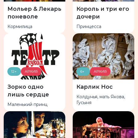
Мольер & Лекарь
Король и три его
поневоле
дочери
Кормилица
Принцесса
12+
АРХИВ
6+
АРХИВ
Зорко одно
Карлик Нос
лишь сердце
Колдунья, мать Якова,
Гусыня
Маленький принц