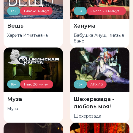
18+
1 час 45 минут
16+
2 часа 20 минут с антрактом
Вещь
Ханума
Харита Игнатьевна
Бабушка Ануш, Князь в
бане
16+
1 час 20 минут
16+
АРХИВ
Муза
Шехерезада -
любовь моя!
Муза
Шехерезада