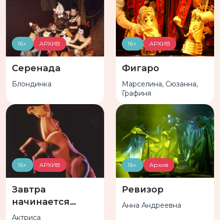
16+
АРХИВ
16+
АРХИВ
Серенада
Фигаро
Блондинка
Марселина, Сюзанна,
Графиня
16+
АРХИВ
16+
Архив
Завтра
Ревизор
начинается
Анна Андреевна
вчера
Актриса