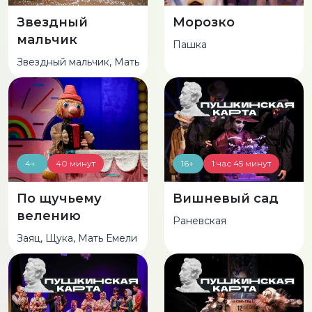
Звездный
Морозко
мальчик
Пашка
Звездный мальчик, Мать
4+
40 минут
16+
1 час 45 минут
По щучьему
Вишневый сад
велению
Раневская
Заяц, Щука, Мать Емели