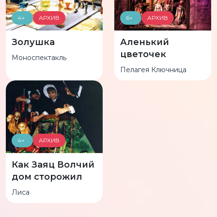
4+
АРХИВ
6+
АРХИВ
Золушка
Аленький
цветочек
Моноспектакль
Пелагея Ключница
4+
АРХИВ
Как Заяц Волчий
дом сторожил
Лиса