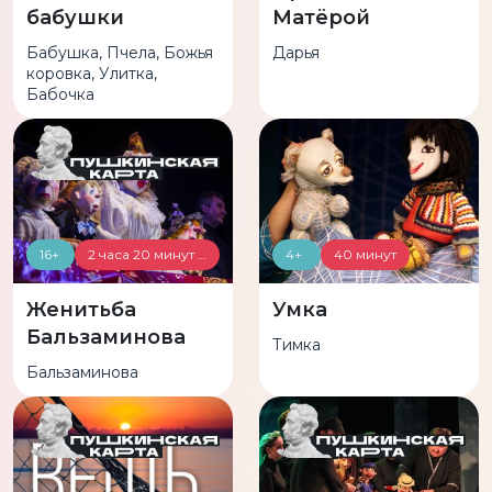
бабушки
Матёрой
Бабушка, Пчела, Божья
Дарья
коровка, Улитка,
Бабочка
16+
2 часа 20 минут (с антрактом)
4+
40 минут
Женитьба
Умка
Бальзаминова
Тимка
Бальзаминова