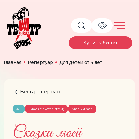
Купить билет
Главная
Репертуар
Для детей от 4 лет
Весь репертуар
4+
1 час (с антрактом)
Малый зал
Сказки моей