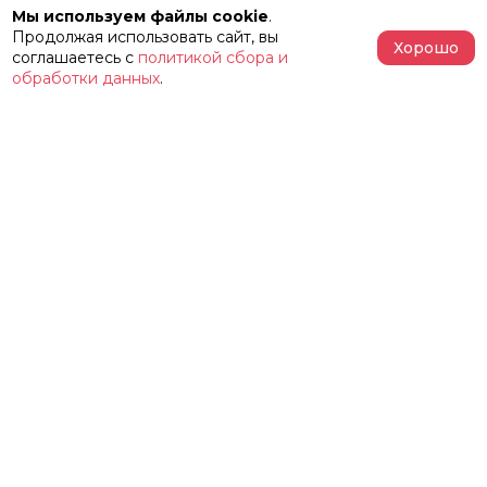
Мы используем файлы cookie
.
Продолжая использовать сайт, вы
Хорошо
соглашаетесь с
политикой сбора и
обработки данных
.
АФИША
РЕПЕРТУАР
О ТЕАТРЕ
ЗАЛЫ
НОВОСТИ
ФЕСТИВАЛЬ «ИМЕНИ ЖЕЛЕЗКИНА»
НАШИ ПРОЕКТЫ
КОНТАКТЫ