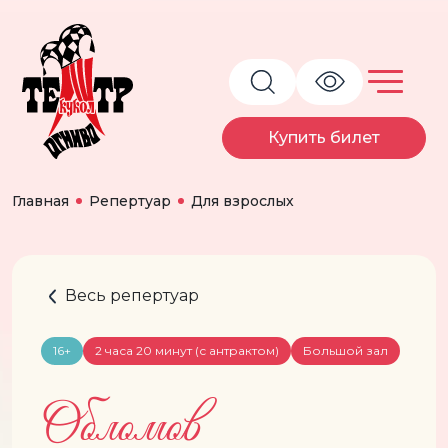
Купить билет
Главная
Репертуар
Для взрослых
Весь репертуар
16+
2 часа 20 минут (с антрактом)
Большой зал
Обломов