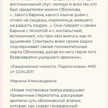
воспоминаний слуг, челяди и всех тех, кто
был свидетелем жизни Обломова,
«....такого барина, какого нынче днём с
огнём не сыщешь, кормилица, жившего
на радость людям…». Они говорят о своём
барине с теплотой и с ностальгией,
вспоминают, что при нём жилось как-то
душевнее. Спектакль всем своим ходом
подчёркивает самые положительные
черты Обломова, делая из него героя того
безвозвратно ушедшего времени».
«Ежедневные новости. Подмосковье» №61
от 12.04.2011
Марина Александрина
«Новая постановка театра разрушает
привычные стереотипы, раскрывая
зрителю суть обломовской апатии,
которая, как сказал генеральный