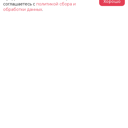
Хорошо
соглашаетесь с
политикой сбора и
обработки данных
.
АФИША
РЕПЕРТУАР
О ТЕАТРЕ
ЗАЛЫ
НОВОСТИ
ФЕСТИВАЛЬ «ИМЕНИ ЖЕЛЕЗКИНА»
НАШИ ПРОЕКТЫ
КОНТАКТЫ