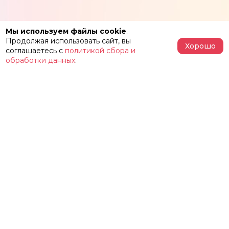
Мы используем файлы cookie
.
Продолжая использовать сайт, вы
Хорошо
соглашаетесь с
политикой сбора и
обработки данных
.
АФИША
РЕПЕРТУАР
О ТЕАТРЕ
ЗАЛЫ
НОВОСТИ
ФЕСТИВАЛЬ «ИМЕНИ ЖЕЛЕЗКИНА»
НАШИ ПРОЕКТЫ
КОНТАКТЫ