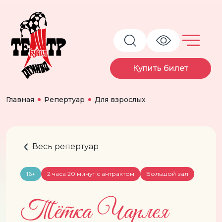
Купить билет
Главная
Репертуар
Для взрослых
Весь репертуар
16+
2 часа 20 минут с антрактом
Большой зал
Тётка Чарлея