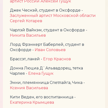
артист России Алексей Гущук
Джек Чеснэй, студент в Оксфорде
-
Заслуженный артист Московской области
Сергей Котарев
Чарлэй Вайкэм,
студент в Оксфорде -
Никита Васильев
Лорд Фрэнкерт Баберлей,
студент в
Оксфорде -
Иван Соловьев
Брассэт, лакей -
Егор Краснов
Донна Люциа Д`Альвадорец, тетка
Чарлея -
Елена Гущук
Энни, племянница Спетлайга, Чика -
Ксения Васильева
Кити Веден, его воспитанница -
Екатерина Крымцева