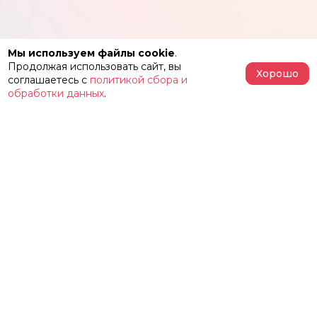
Мы используем файлы cookie
.
Продолжая использовать сайт, вы
Хорошо
соглашаетесь с
политикой сбора и
обработки данных
.
АФИША
РЕПЕРТУАР
О ТЕАТРЕ
ЗАЛЫ
НОВОСТИ
ФЕСТИВАЛЬ «ИМЕНИ ЖЕЛЕЗКИНА»
НАШИ ПРОЕКТЫ
КОНТАКТЫ