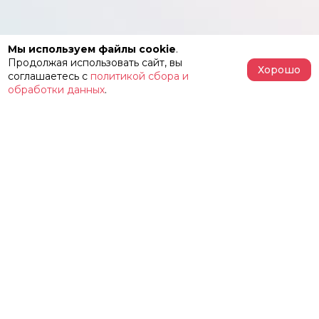
Мы используем файлы cookie
.
Продолжая использовать сайт, вы
Хорошо
соглашаетесь с
политикой сбора и
обработки данных
.
АФИША
РЕПЕРТУАР
О ТЕАТРЕ
ЗАЛЫ
НОВОСТИ
ФЕСТИВАЛЬ «ИМЕНИ ЖЕЛЕЗКИНА»
НАШИ ПРОЕКТЫ
КОНТАКТЫ