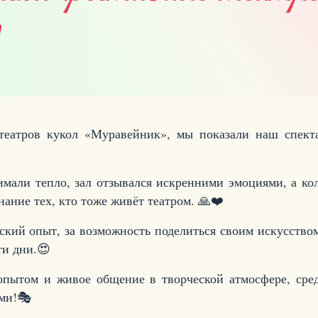
"
еатров кукол «Муравейник», мы показали наш спекта
мали тепло, зал отзывался искренними эмоциями, а кол
нание тех, кто тоже живёт театром.
🙏❤
еский опыт, за возможность поделиться своим искусством
ти дни.
😍
пытом и живое общение в творческой атмосфере, среди
ми!
🎭