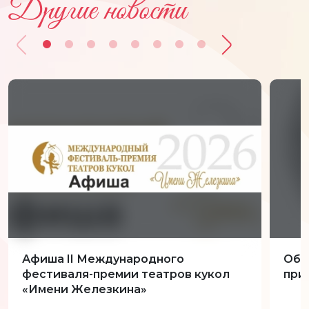
Другие новости
Афиша II Международного
Обн
фестиваля-премии театров кукол
при
«Имени Железкина»