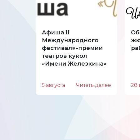
Афиша II
Об
Международного
жю
фестиваля-премии
ра
театров кукол
«Имени Железкина»
5 августа
Читать далее
28