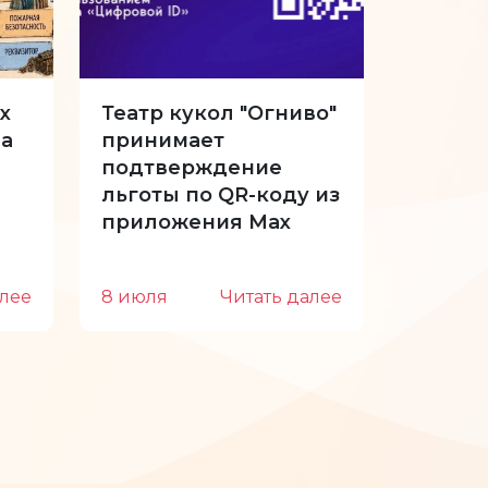
х
Театр кукол "Огниво"
34-й с
а
принимает
Куклы 
подтверждение
отпуск
льготы по QR-коду из
приложения Max
алее
8 июля
Читать далее
22 июн