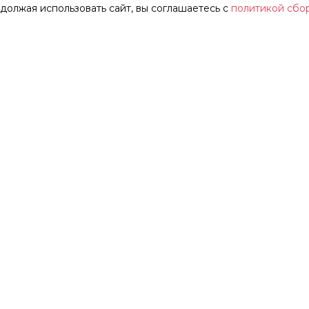
одолжая использовать сайт, вы соглашаетесь с
политикой сбо
АР
О ТЕАТРЕ
ЗАЛЫ
НОВОСТИ
ФЕСТИВАЛЬ «ИМЕНИ