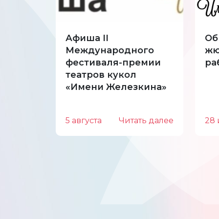
Афиша II
Об
Международного
жю
фестиваля-премии
ра
театров кукол
«Имени Железкина»
5 августа
Читать далее
28