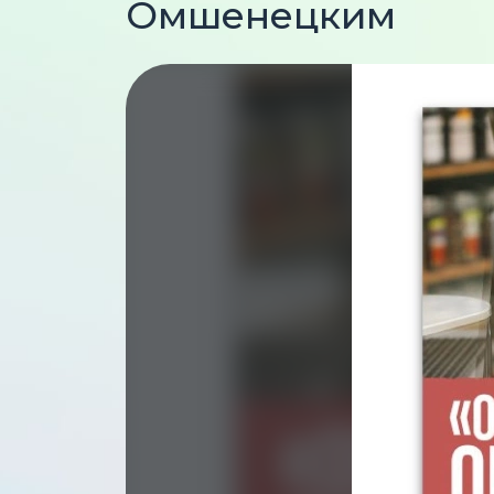
Омшенецким