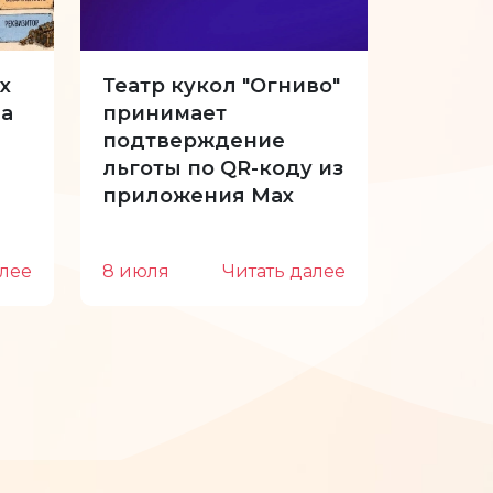
х
Театр кукол "Огниво"
34-й с
а
принимает
Куклы 
подтверждение
отпуск
льготы по QR-коду из
приложения Max
алее
8 июля
Читать далее
22 июн