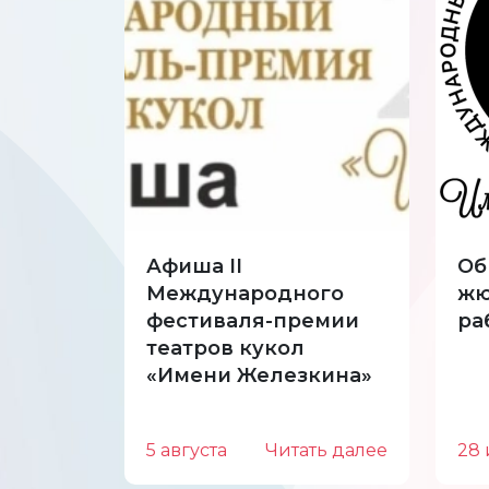
Афиша II
Об
Международного
жю
фестиваля-премии
ра
театров кукол
«Имени Железкина»
5 августа
Читать далее
28