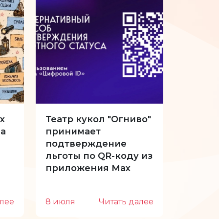
х
Театр кукол "Огниво"
34-й с
а
принимает
Куклы 
подтверждение
отпуск
льготы по QR-коду из
приложения Max
алее
8 июля
Читать далее
22 июн