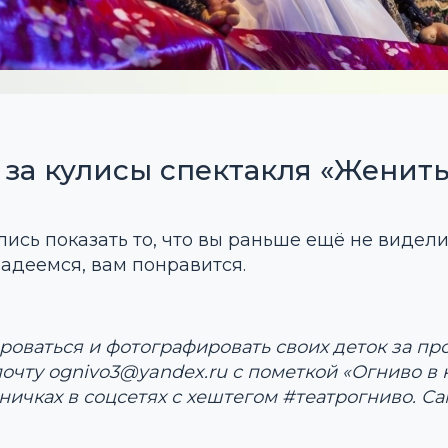
 за кулисы спектакля «Женит
сь показать то, что вы раньше ещё не видели,
Надеемся, вам понравится.
ироваться и фотографировать своих деток за п
очту ognivo3@yandex.ru c пометкой «Огниво в 
ничках в соцсетях с хештегом #театрогниво. С