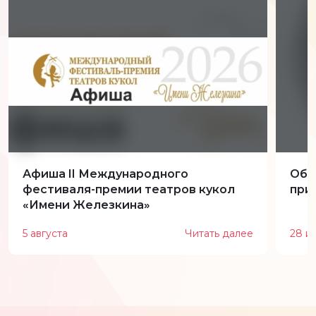
Афиша II Международного
Обн
фестиваля-премии театров кукол
при
«Имени Железкина»
5 августа
Читать далее
28 и