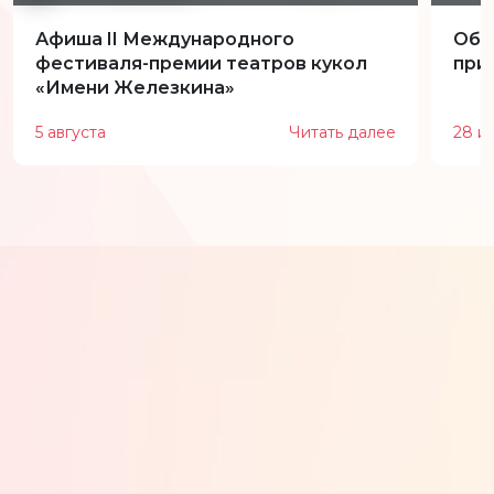
Афиша II Международного
Обн
фестиваля-премии театров кукол
при
«Имени Железкина»
5 августа
Читать далее
28 и