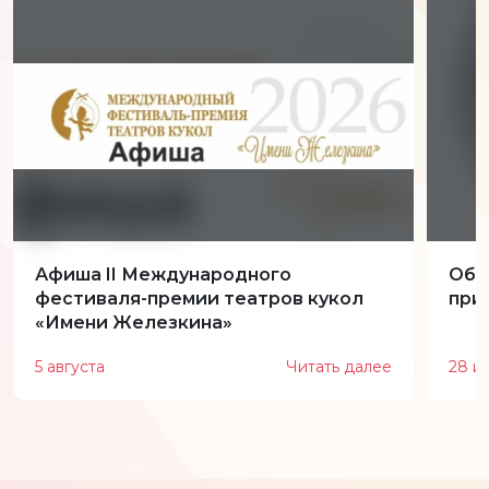
Афиша II Международного
Обн
фестиваля-премии театров кукол
при
«Имени Железкина»
5 августа
Читать далее
28 и