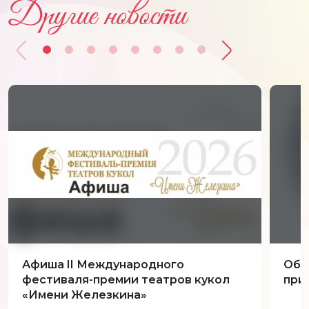
Другие новости
Афиша II Международного
Обн
фестиваля-премии театров кукол
при
«Имени Железкина»