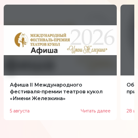
Афиша II Международного
Обн
фестиваля-премии театров кукол
при
«Имени Железкина»
5 августа
Читать далее
28 и