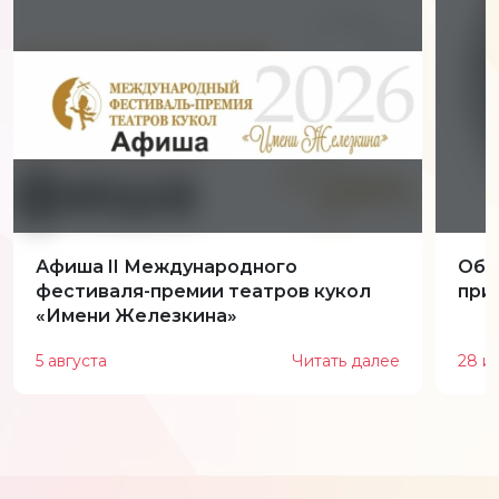
Афиша II Международного
Обн
фестиваля-премии театров кукол
при
«Имени Железкина»
5 августа
Читать далее
28 и