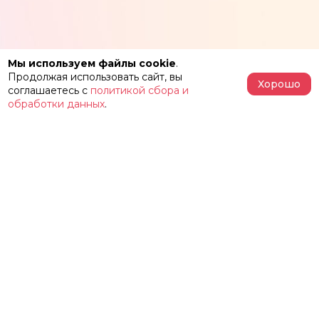
Мы используем файлы cookie
.
Продолжая использовать сайт, вы
Хорошо
соглашаетесь с
политикой сбора и
обработки данных
.
АФИША
РЕПЕРТУАР
О ТЕАТРЕ
ЗАЛЫ
НОВОСТИ
ФЕСТИВАЛЬ «ИМЕНИ ЖЕЛЕЗКИНА»
НАШИ ПРОЕКТЫ
КОНТАКТЫ