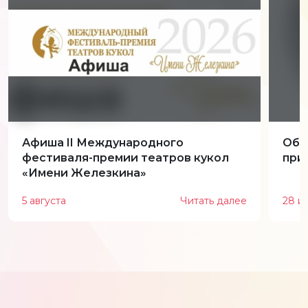
Афиша II Международного
Обн
фестиваля-премии театров кукол
при
«Имени Железкина»
5 августа
Читать далее
28 и