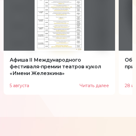
Афиша II Международного
Обн
фестиваля-премии театров кукол
при
«Имени Железкина»
5 августа
Читать далее
28 и