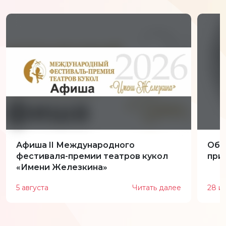
Афиша II Международного
Обн
фестиваля-премии театров кукол
при
«Имени Железкина»
5 августа
Читать далее
28 и