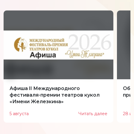
Афиша II Международного
Обн
фестиваля-премии театров кукол
при
«Имени Железкина»
5 августа
Читать далее
28 и