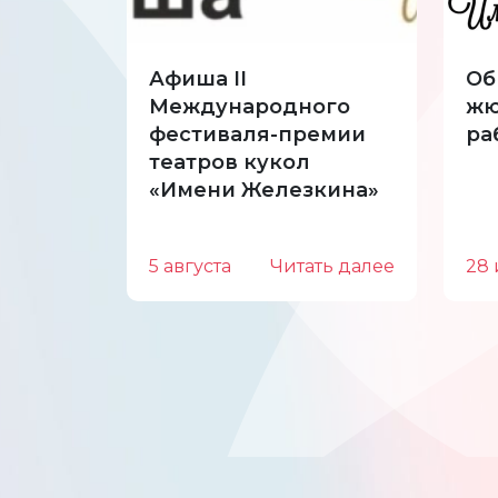
Афиша II
Об
Международного
жю
фестиваля-премии
ра
театров кукол
«Имени Железкина»
5 августа
Читать далее
28