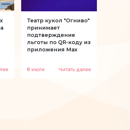
х
Театр кукол "Огниво"
34-й с
а
принимает
Куклы 
подтверждение
отпуск
льготы по QR-коду из
приложения Max
алее
8 июля
Читать далее
22 июн