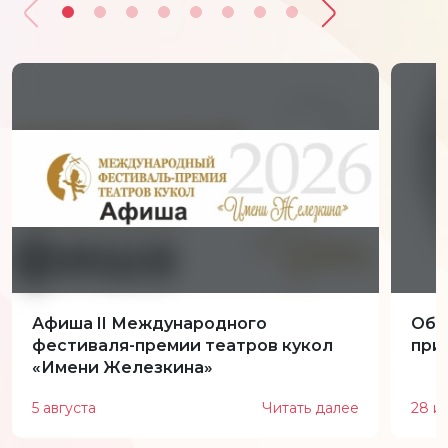
Афиша II Международного
Обн
фестиваля-премии театров кукол
при
«Имени Железкина»
5 августа
Читать далее
28 и