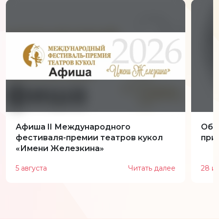
Афиша II Международного
Обн
фестиваля-премии театров кукол
при
«Имени Железкина»
5 августа
Читать далее
28 и