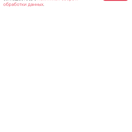
обработки данных
.
АФИША
РЕПЕРТУАР
О ТЕАТРЕ
ЗАЛЫ
НОВОСТИ
ФЕСТИВАЛЬ «ИМЕНИ ЖЕЛЕЗКИНА»
НАШИ ПРОЕКТЫ
КОНТАКТЫ