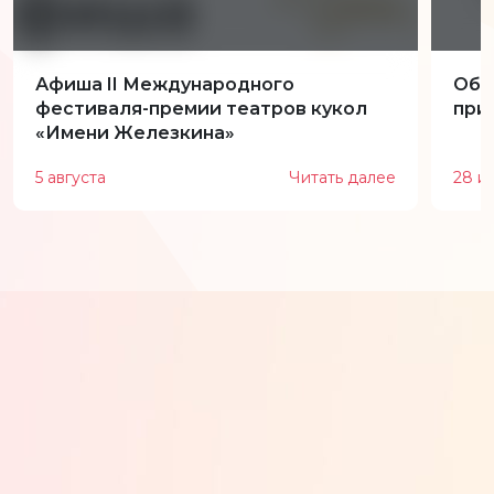
Афиша II Международного
Обн
фестиваля-премии театров кукол
при
«Имени Железкина»
5 августа
Читать далее
28 и