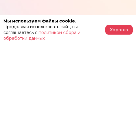
Мы используем файлы cookie
.
Продолжая использовать сайт, вы
Хорошо
соглашаетесь с
политикой сбора и
обработки данных
.
АФИША
РЕПЕРТУАР
О ТЕАТРЕ
ЗАЛЫ
НОВОСТИ
ФЕСТИВАЛЬ «ИМЕНИ ЖЕЛЕЗКИНА»
НАШИ ПРОЕКТЫ
КОНТАКТЫ