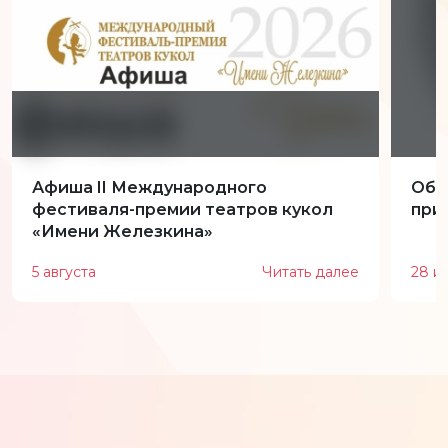
Афиша II Международного
Обн
фестиваля-премии театров кукол
при
«Имени Железкина»
5 августа
Читать далее
28 и