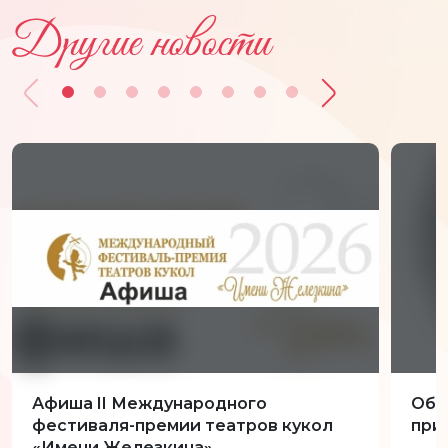
Другие новости
Афиша II Международного
Обн
фестиваля-премии театров кукол
при
«Имени Железкина»