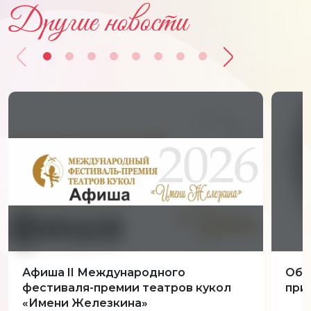
Другие новости
Афиша II Международного
Обн
фестиваля-премии театров кукол
при
«Имени Железкина»