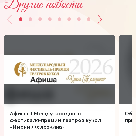
Другие новости
Афиша II Международного
Обн
фестиваля-премии театров кукол
при
«Имени Железкина»