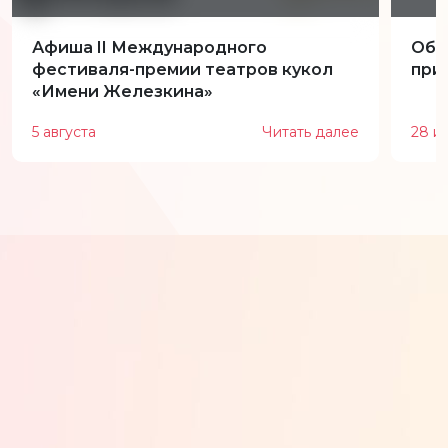
Афиша II Международного
Обн
фестиваля-премии театров кукол
при
«Имени Железкина»
5 августа
Читать далее
28 и