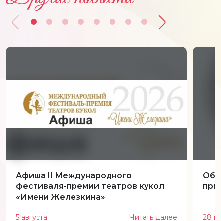
Афиша II Международного
Обн
фестиваля-премии театров кукол
при
«Имени Железкина»
5 августа
Читать далее
28 и