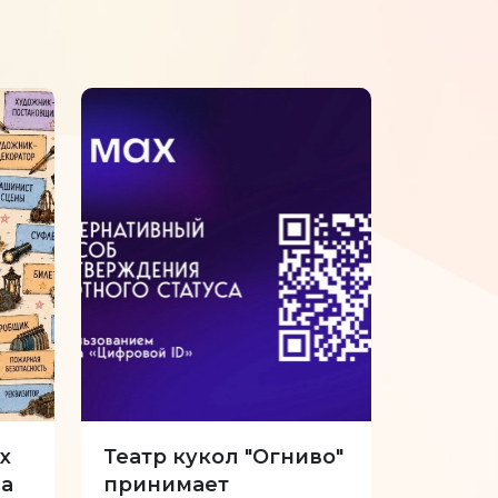
х
Театр кукол "Огниво"
34-й с
а
принимает
Куклы 