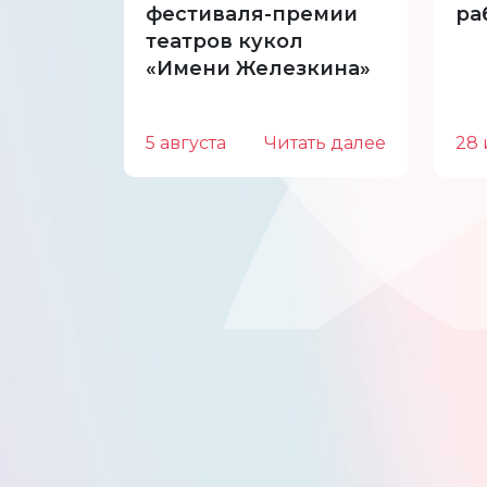
фестиваля-премии
ра
театров кукол
«Имени Железкина»
5 августа
Читать далее
28