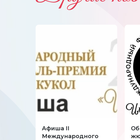
Афиша II
Об
Международного
жю