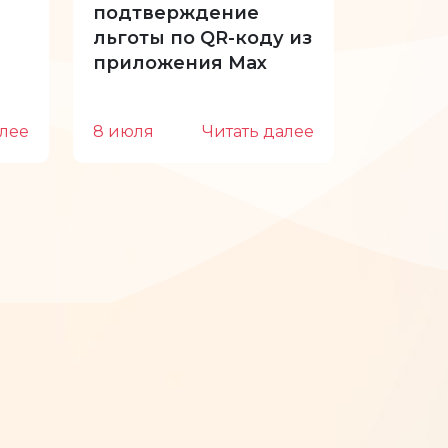
подтверждение
отпуск
льготы по QR-коду из
приложения Max
алее
8 июля
Читать далее
22 июн