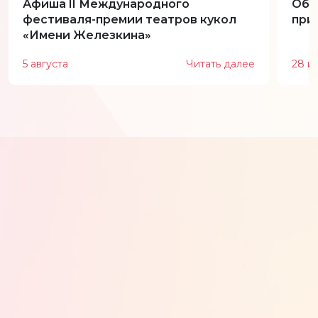
Афиша II Международного
Обн
фестиваля-премии театров кукол
при
«Имени Железкина»
5 августа
Читать далее
28 и