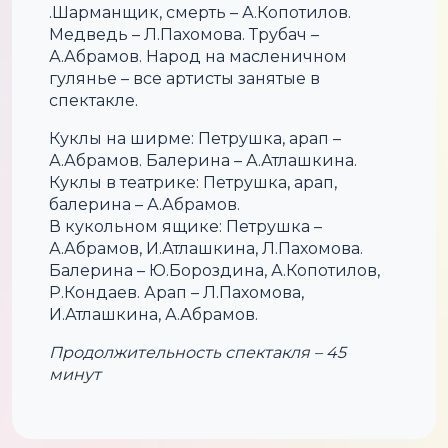
.Шарманщик, смерть – А.Копотилов.
Медведь – Л.Пахомова. Трубач –
А.Абрамов. Народ на масленичном
гулянье – все артисты занятые в
спектакле.
Куклы на ширме: Петрушка, арап –
А.Абрамов. Балерина – А.Атлашкина.
Куклы в театрике: Петрушка, арап,
балерина – А.Абрамов.
В кукольном ящике: Петрушка –
А.Абрамов, И.Атлашкина, Л.Пахомова.
Балерина – Ю.Бороздина, А.Копотилов,
Р.Кондаев. Арап – Л.Пахомова,
И.Атлашкина, А.Абрамов.
Продолжительность спектакля – 45
минут