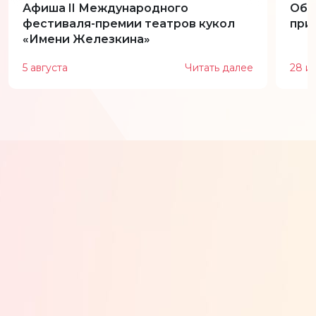
Афиша II Международного
Обн
фестиваля-премии театров кукол
при
«Имени Железкина»
5 августа
Читать далее
28 и