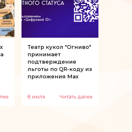
х
Театр кукол "Огниво"
34-й с
а
принимает
Куклы 
подтверждение
отпуск
льготы по QR-коду из
приложения Max
алее
8 июля
Читать далее
22 июн