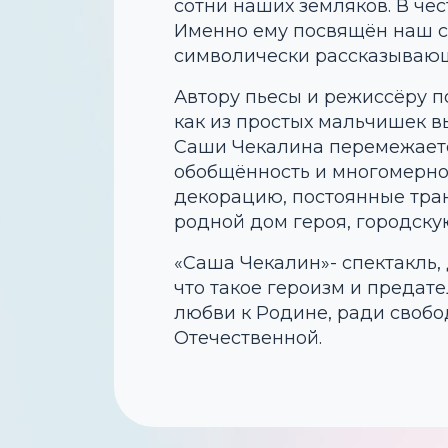
сотни наших земляков. В чес
Именно ему посвящён наш сп
символически рассказывающ
Автору пьесы и режиссёру п
как из простых мальчишек в
Саши Чекалина перемежаетс
обобщённость и многомернос
декорацию, постоянные тран
родной дом героя, городску
«Саша Чекалин»- спектакль
что такое героизм и предате
любви к Родине, ради свобо
Отечественной.