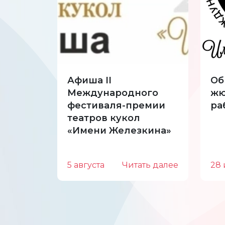
Афиша II
Об
Международного
жю
фестиваля-премии
ра
театров кукол
«Имени Железкина»
5 августа
Читать далее
28