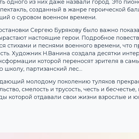
ть одного из них даже назвали город. Это пио
ектакль, созданный в жанре героической балл
ий о суровом военном времени.
остановки Сергею Бурякову было важно показ
ырастают настоящие герои. Подробное повеств
я стихами и песнями военного времени, что п
ть. Художник Н.Ванина создала десятки инте
сформации которой переносят зрителя в самы
ю школу, партизанский лес…
, дающий молодому поколению туляков прекрас
льство, смелость и трусость, честь и бесчестье
ды которой отдавали свои жизни взрослые и 