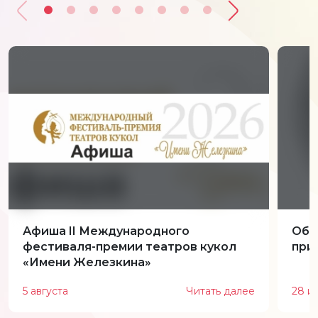
Афиша II Международного
Обн
фестиваля-премии театров кукол
при
«Имени Железкина»
5 августа
Читать далее
28 и