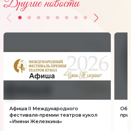
Другие новости
Афиша II Международного
Обн
фестиваля-премии театров кукол
при
«Имени Железкина»