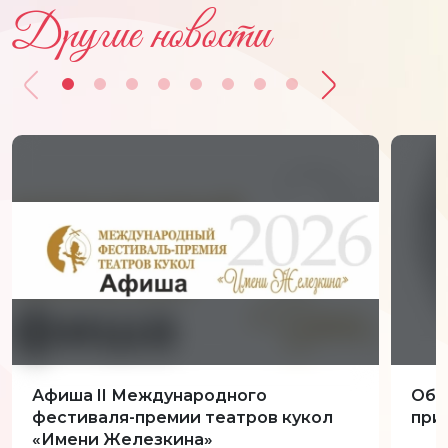
Другие новости
Афиша II Международного
Обн
фестиваля-премии театров кукол
при
«Имени Железкина»