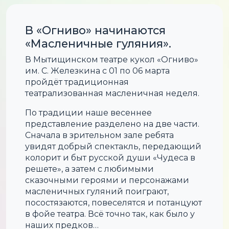
В «Огниво» начинаются
«Масленичные гуляния».
В Мытищинском театре кукол «Огниво»
им. С. Железкина с 01 по 06 марта
пройдёт традиционная
театрализованная масленичная неделя.
По традиции наше весеннее
представление разделено на две части.
Сначала в зрительном зале ребята
увидят добрый спектакль, передающий
колорит и быт русской души «Чудеса в
решете», а затем с любимыми
сказочными героями и персонажами
масленичных гуляний поиграют,
посостязаются, повеселятся и потанцуют
в фойе театра. Всё точно так, как было у
наших предков…