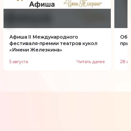
Афиша II Международного
Обн
фестиваля-премии театров кукол
при
«Имени Железкина»
5 августа
Читать далее
28 и