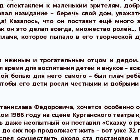
д спектаклем к маленьким зрителям, добр
авал назидание – беречь свой дом, уважа
да! Казалось, что он поставит ещё много 
ак он это делал всегда, множество ролей… 
пламя, которое пылало в его творческой д
 нежным и трогательным отцом и дедом.
л время для воспитания детей и внуков – вс
ой болью для него самого – был плач реб
, чтобы его дети росли честными и добрыми
танислава Фёдоровича, хочется особенно 
ком 1986 году на сцене Курганского театра к
 даже неопытный он поставил «Сказку о р
ь до сих пор продолжает жить – вот уже 32
спел осуществить около ста постановок в