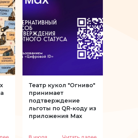
х
Театр кукол "Огниво"
34-й с
а
принимает
Куклы 
подтверждение
отпуск
льготы по QR-коду из
приложения Max
алее
8 июля
Читать далее
22 июн