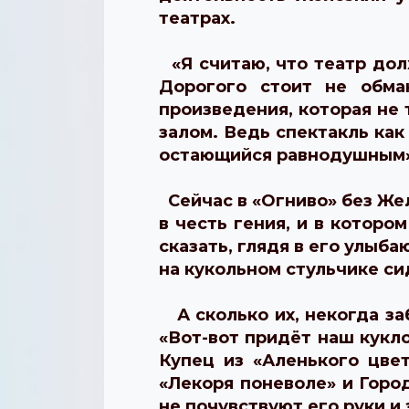
театрах.
«Я считаю, что театр дол
Дорогого стоит не обма
произведения, которая не 
залом. Ведь спектакль как
остающийся равнодушным
Сейчас в «Огниво» без Жел
в честь гения, и в которо
сказать, глядя в его улыба
на кукольном стульчике си
А сколько их, некогда за
«Вот-вот придёт наш кукло
Купец из «Аленького цве
«Лекоря поневоле» и Город
не почувствуют его руки и