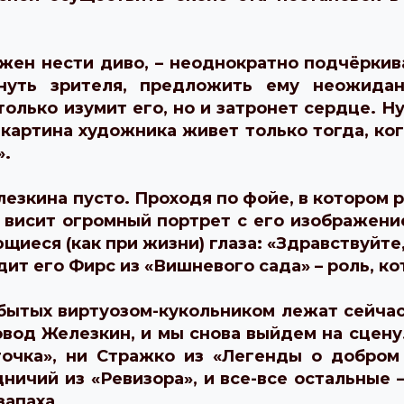
жен нести диво, – неоднократно подчёркив
нуть зрителя, предложить ему неожидан
только изумит его, но и затронет сердце. Н
 картина художника живет только тогда, ког
».
езкина пусто. Проходя по фойе, в котором
м висит огромный портрет с его изображени
ющиеся (как при жизни) глаза: «Здравствуйт
дит его Фирс из «Вишневого сада» – роль, ко
бытых виртуозом-кукольником лежат сейчас 
вод Железкин, и мы снова выйдем на сцену
точка», ни Стражко из «Легенды о добром 
ничий из «Ревизора», и все-все остальные –
 запаха…