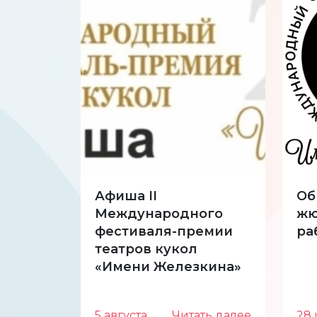
Афиша II
Об
Международного
жю
фестиваля-премии
ра
театров кукол
«Имени Железкина»
5 августа
Читать далее
28