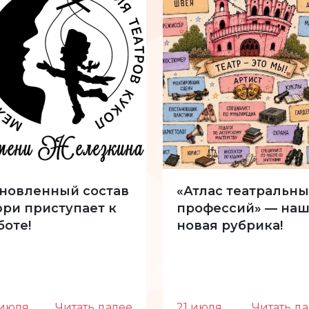
новленный состав
«Атлас театральны
ри приступает к
профессий» — наш
боте!
новая рубрика!
 июля
Читать далее
21 июля
Читать д