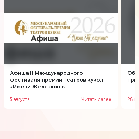
Афиша II Международного
Обн
фестиваля-премии театров кукол
при
«Имени Железкина»
5 августа
Читать далее
28 и