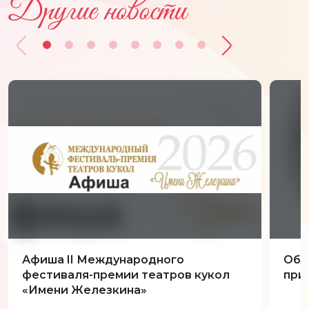
Другие новости
Афиша II Международного
Обн
фестиваля-премии театров кукол
при
«Имени Железкина»