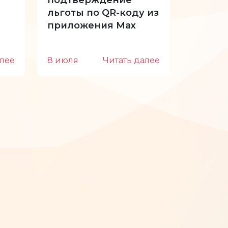
подтверждение
отпуск
льготы по QR-коду из
приложения Max
алее
8 июля
Читать далее
22 июн