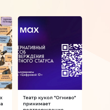
х
Театр кукол "Огниво"
34-й с
а
принимает
Куклы 