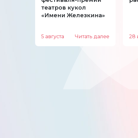
фестиваля-премии
ра
театров кукол
«Имени Железкина»
5 августа
Читать далее
28