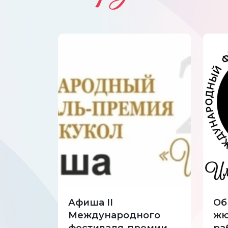
Афиша II
Об
Международного
жю