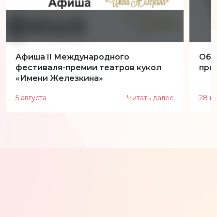
Афиша II Международного
Обн
фестиваля-премии театров кукол
при
«Имени Железкина»
5 августа
Читать далее
28 и