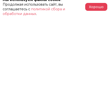
Продолжая использовать сайт, вы
Хорошо
соглашаетесь с
политикой сбора и
обработки данных
.
АФИША
РЕПЕРТУАР
О ТЕАТРЕ
ЗАЛЫ
НОВОСТИ
ФЕСТИВАЛЬ «ИМЕНИ ЖЕЛЕЗКИНА»
НАШИ ПРОЕКТЫ
КОНТАКТЫ