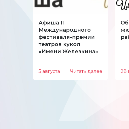
Афиша II
Об
Международного
жю
фестиваля-премии
ра
театров кукол
«Имени Железкина»
5 августа
Читать далее
28