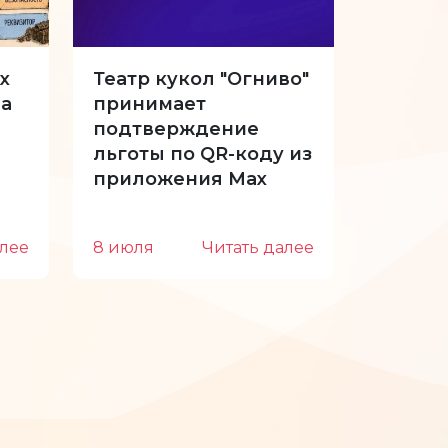
х
Театр кукол "Огниво"
34-й с
а
принимает
Куклы 
подтверждение
отпуск
льготы по QR-коду из
приложения Max
алее
8 июля
Читать далее
22 июн