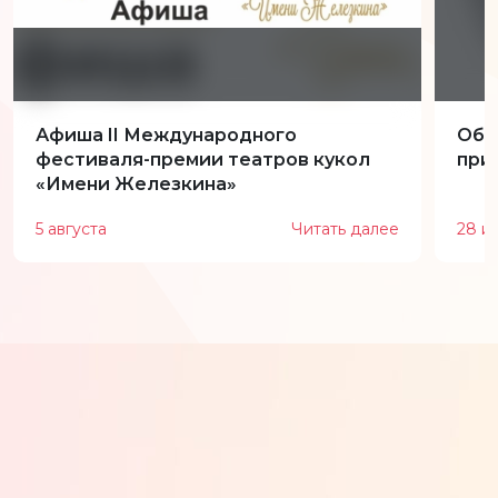
Афиша II Международного
Обн
фестиваля-премии театров кукол
при
«Имени Железкина»
5 августа
Читать далее
28 и