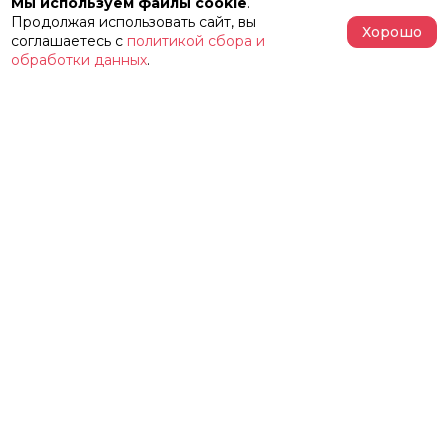
Мы используем файлы cookie
.
Продолжая использовать сайт, вы
Хорошо
соглашаетесь с
политикой сбора и
обработки данных
.
АФИША
РЕПЕРТУАР
О ТЕАТРЕ
ЗАЛЫ
НОВОСТИ
ФЕСТИВАЛЬ «ИМЕНИ ЖЕЛЕЗКИНА»
НАШИ ПРОЕКТЫ
КОНТАКТЫ