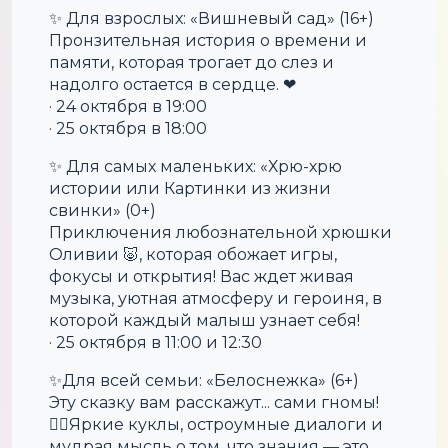
✨ Для взрослых: «Вишневый сад» (16+)
Пронзительная история о времени и
памяти, которая трогает до слез и
надолго остается в сердце. ❤
· 24 октября в 19:00
· 25 октября в 18:00
✨ Для самых маленьких: «Хрю-хрю
истории или Картинки из жизни
свинки» (0+)
Приключения любознательной хрюшки
Оливии 🐷, которая обожает игры,
фокусы и открытия! Вас ждет живая
музыка, уютная атмосферу и героиня, в
которой каждый малыш узнает себя!
· 25 октября в 11:00 и 12:30
✨Для всей семьи: «Белоснежка» (6+)
Эту сказку вам расскажут... сами гномы!
🧙‍♂️Яркие куклы, остроумные диалоги и
мудрая мысль о том, что знания — это