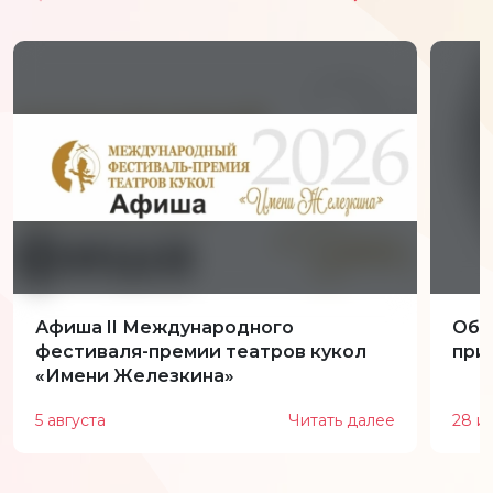
Афиша II Международного
Обн
фестиваля-премии театров кукол
при
«Имени Железкина»
5 августа
Читать далее
28 и