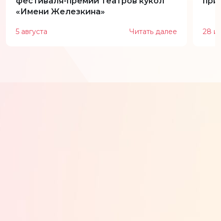
фестиваля-премии театров кукол
при
«Имени Железкина»
5 августа
Читать далее
28 и