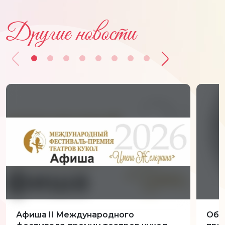
Другие новости
Афиша II Международного
Обн