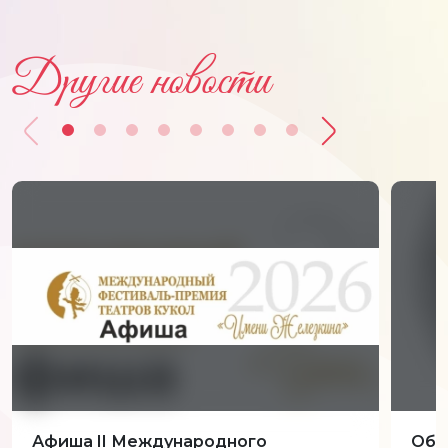
Другие новости
Афиша II Международного
Обн