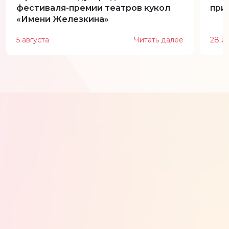
фестиваля-премии театров кукол
при
«Имени Железкина»
5 августа
Читать далее
28 и